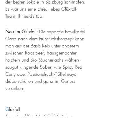
der besten Lokale in Salzburg schimpfen. 
Es war uns eine Ehre, liebes Glüxfall-
Team. Ihr seid’s top!
Neu im Glüxfall: 
Die separate Bowlkarte! 
Ganz nach dem Frühstückskonzept kann 
man auf der Basis Reis unter anderem 
zwischen Roastbeef, hausgemachten 
Falafeln und Bio-Räucherlachs wählen - 
saugut klingende Soßen wie Spicy Red 
Curry oder Passionsfrucht-Trüffelmayo 
drüberschütten und ganz im Genuss 
versinken. 
G
lüxfall
Franz-Josef-Kai 11, 5020 Salzburg
Telefonnummer: +43 662 265017
Öffnungszeiten: Mittwoch bis Samstag 