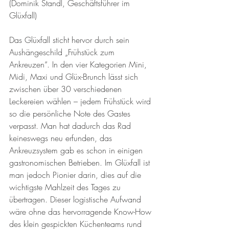
(Dominik Standl, Geschäftsführer im 
Glüxfall)
Das Glüxfall sticht hervor durch sein 
Aushängeschild „Frühstück zum 
Ankreuzen“. In den vier Kategorien Mini, 
Midi, Maxi und Glüx-Brunch lässt sich 
zwischen über 30 verschiedenen 
Leckereien wählen – jedem Frühstück wird 
so die persönliche Note des Gastes 
verpasst. Man hat dadurch das Rad 
keineswegs neu erfunden, das 
Ankreuzsystem gab es schon in einigen 
gastronomischen Betrieben. Im Glüxfall ist 
man jedoch Pionier darin, dies auf die 
wichtigste Mahlzeit des Tages zu 
übertragen. Dieser logistische Aufwand 
wäre ohne das hervorragende Know-How 
des klein gespickten Küchenteams rund 