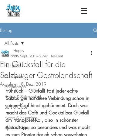
Beitrag
All Posts
Happy
All Posts
17. Sept. 2019
2 Min. Lesezeit
Ein Glücksfall für die
Frühstück
Salzburger Gastrolandschaft
Mittagessen
Aktualisiert:
8. Dez. 2019
Abendessen
Frühstück – Glüxfall! Fast jeder echte 
Kaffee & Schmankerl
Salzburger hat diese Verbindung schon in 
seinen Kopf hineingehämmert. Doch was 
Bars & Clubs
macht das Café und Cocktailbar Glüxfall 
Events & Erlebnisse
am Franz-Josef-Kai, also in schönster 
Altstadtlage, so besonders und was macht 
Sport & Natur
es zum Pionier der eh schon verwöhnten 