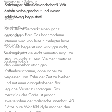
Aufenthalte in Salzburg
Salzburger Frühstückslandschaft? Wir 
Brunch
haben vorbeigeschaut und waren 
schlichtweg begeistert!
Lifestyle
Geheime Platzerl
Das Glüxfall verpackt einen ganz 
besonderen Flair. Das hochmoderne 
fürs Bauchal
Interieur wird von leise hinterlegter Indie-
Sponsored
Popmusik begleitet und wirkt gar nicht, 
wie man jetzt vielleicht vermuten mag, zu 
Salzburg lebt!
steril um wahr zu sein. Vielmehr bietet es 
Salzburg To-Do's
den wunderbar-kitschigen 
Kaffeehauscharme, ohne dabei zu 
vergessen, am Zahn der Zeit zu bleiben 
und mit einer orangefarbenen Bar 
jegliche Muster zu sprengen. Das 
Herzstück des Cafés ist jedoch 
zweifelsohne der malerische Innenhof. 40 
Plätze pure Wohlfühl-Idylle machen den 