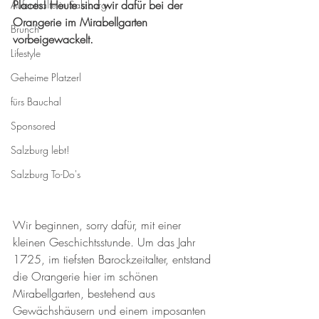
Places! Heute sind wir dafür bei der 
Aufenthalte in Salzburg
Orangerie im Mirabellgarten 
Brunch
vorbeigewackelt.
Lifestyle
Geheime Platzerl
fürs Bauchal
Sponsored
Salzburg lebt!
Salzburg To-Do's
Wir beginnen, sorry dafür, mit einer 
kleinen Geschichtsstunde. Um das Jahr 
1725, im tiefsten Barockzeitalter, entstand 
die Orangerie hier im schönen 
Mirabellgarten, bestehend aus 
Gewächshäusern und einem imposanten 