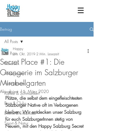
Beitrag
All Posts
Happy
All Posts
21. Okt. 2019
2 Min. Lesezeit
Secret Place #1: Die
Frühstück
Orangerie im Salzburger
Mittagessen
Mirabellgarten
Abendessen
Aktualisiert:
16. März 2020
Kaffee & Schmankerl
Plätze, die selbst dem eingefleischtesten 
Bars & Clubs
Salzburger Native oft im Verborgenen 
bleiben. Wir entdecken unser Salzburg 
Events & Erlebnisse
für euch SalzburgerInnen stetig von 
Sport & Natur
Neuem, mit den Happy Salzburg Secret 