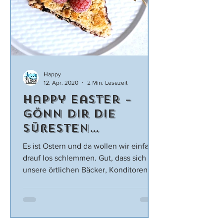
Happy
12. Apr. 2020
2 Min. Lesezeit
Happy Easter –
Gönn dir die
süßesten
Versuchungen
Es ist Ostern und da wollen wir einfach
Salzburgs
drauf los schlemmen. Gut, dass sich
unsere örtlichen Bäcker, Konditoren
und Eismeister auch jetzt...