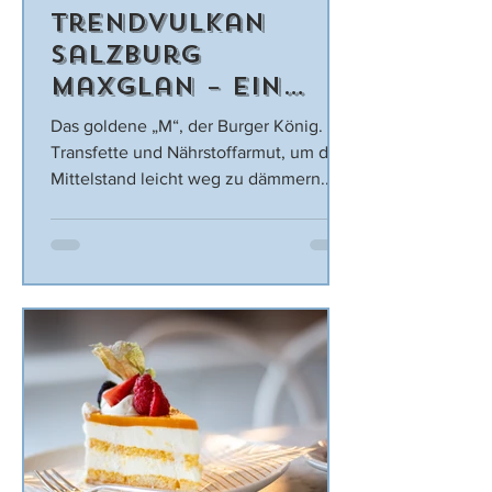
Trendvulkan
Salzburg
Maxglan – Ein
Abstecher ins
Das goldene „M“, der Burger König.
FIT.Smartfood
Transfette und Nährstoffarmut, um den
Mittelstand leicht weg zu dämmern.
Der Begriff Fast Food könnte...