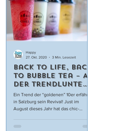
Happy
27. Okt. 2020
3 Min. Lesezeit
Back to Life, Back
to Bubble Tea – An
der Trendlunte
riechen im Boba &
Ein Trend der “goldenen” 10er erfährt
Chill
in Salzburg sein Revival! Just im
August dieses Jahr hat das chic-
klingende Boba & Chill in der...