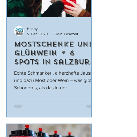
Happy
5. Dez. 2020
2 Min. Lesezeit
Mostschenke und
Glühwein 🍷 6
Spots in Salzburg,
die du (bald)
Echte Schmankerl, a herzhafte Jausn
besuchen
und dazu Most oder Wein – was gibt es
solltest
Schöneres, als das in der
Weihnachtsstimmung zu genießen?
Ja,...