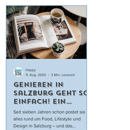
Happy
11. Aug. 2020
3 Min. Lesezeit
Genießen in
Salzburg geht so
einfach! Ein
Interview mit
Seit sieben Jahren schon postet sie
Bloggerin
alles rund um Food, Lifestyle und
Carolina Gnigler
Design in Salzburg – und das