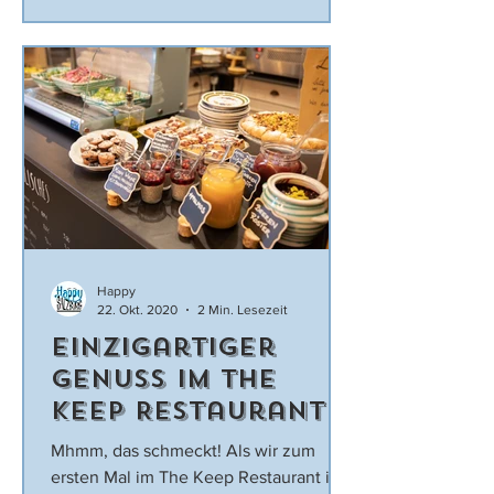
Happy
22. Okt. 2020
2 Min. Lesezeit
Einzigartiger
Genuss im The
Keep Restaurant!
Bio, vegan &
Mhmm, das schmeckt! Als wir zum
saisonal
ersten Mal im The Keep Restaurant in