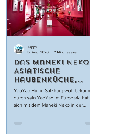
Happy
15. Aug. 2020
2 Min. Lesezeit
Das Maneki Neko –
Asiatische
Haubenküche,
winkende Katzen
YaoYao Hu, in Salzburg wohlbekannt
und ein Festival
durch sein YaoYao im Europark, hat
der Garkunst!
sich mit dem Maneki Neko in der
Kaigasse bereits mit seinem dritten...