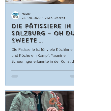
Happy
23. Feb. 2020
2 Min. Lesezeit
Die Pâtissiere in
Salzburg – Oh du
sweete
Imbergstraße!
Die Patisserie ist für viele Köchinnen
und Köche ein Kampf. Yasmine
Scheuringer erkannte in der Kunst der
Nachspeisenkultur jedoch ihre...