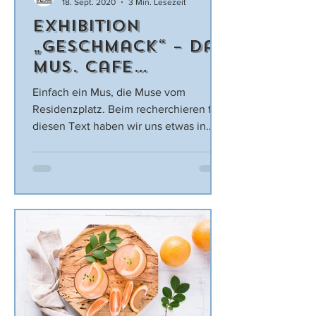
18. Sept. 2020
3 Min. Lesezeit
Exhibition
„Geschmack“ – Das
MUS. Cafe
erfindet sich neu
Einfach ein Mus, die Muse vom
Residenzplatz. Beim recherchieren für
diesen Text haben wir uns etwas in
Wortspielen über das Cafe Museum...