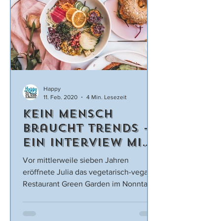
Happy
11. Feb. 2020
4 Min. Lesezeit
Kein Mensch
braucht Trends -
ein Interview mit
Green Garden
Vor mittlerweile sieben Jahren
Besitzerin Julia
eröffnete Julia das vegetarisch-vegane
Ulrich
Restaurant Green Garden im Nonntal.
Wir haben mit der Salzburgerin...