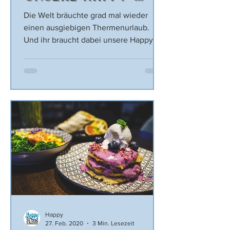
Tipps für jeden
Die Welt bräuchte grad mal wieder
Tag
einen ausgiebigen Thermenurlaub.
Und ihr braucht dabei unsere Happy-
Tipps während Mutter Erde in der...
Happy
27. Feb. 2020
3 Min. Lesezeit