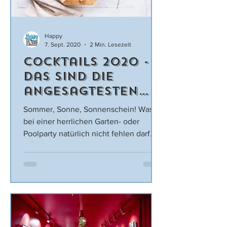
Happy
7. Sept. 2020
2 Min. Lesezeit
Cocktails 2020 -
Das sind die
angesagtesten
Drinks und
Sommer, Sonne, Sonnenschein! Was
hippsten
bei einer herrlichen Garten- oder
Kreationen zum
Poolparty natürlich nicht fehlen darf
sind frische Cocktails. Serviere...
Selbermachen