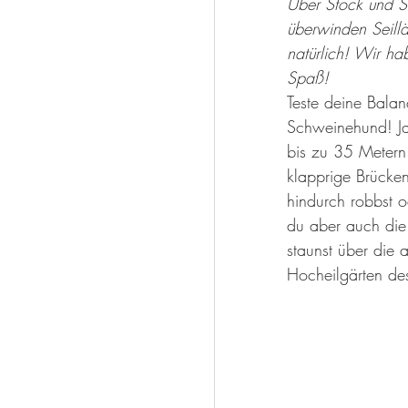
Über Stock und S
überwinden Seill
natürlich! Wir ha
Spaß!
Teste deine Bala
Schweinehund! Ja,
bis zu 35 Metern
klapprige Brücke
hindurch robbst 
du aber auch die 
staunst über die
Hocheilgärten de