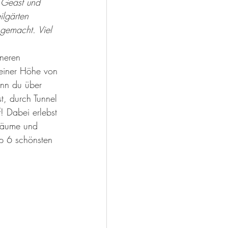
 Geäst und 
lgärten 
 gemacht. Viel 
neren 
 einer Höhe von 
nn du über 
, durch Tunnel 
! Dabei erlebst 
 Bäume und 
p 6 schönsten 