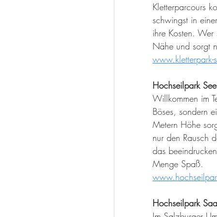
Kletterparcours 
schwingst in eine
ihre Kosten. Wer 
Nähe und sorgt n
www.kletterpark-s
Hochseilpark Se
Willkommen im Teu
Böses, sondern ei
Metern Höhe sorg
nur den Rausch d
das beeindruckend
Menge Spaß.
www.hochseilpar
Hochseilpark Sa
Im Salzburger Um