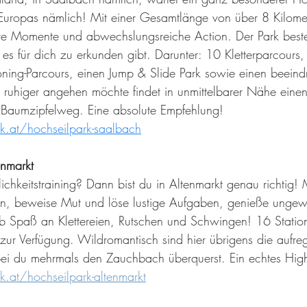
Europas nämlich! Mit einer Gesamtlänge von über 8 Kilomet
fte Momente und abwechslungsreiche Action. Der Park best
e es für dich zu erkunden gibt. Darunter: 10 Kletterparcours
oning-Parcours, einen Jump & Slide Park sowie einen beeind
s ruhiger angehen möchte findet in unmittelbarer Nähe einen
Baumzipfelweg. Eine absolute Empfehlung!
.at/hochseilpark-saalbach
enmarkt
lichkeitstraining? Dann bist du in Altenmarkt genau richtig! 
n, beweise Mut und löse lustige Aufgaben, genieße ungew
b Spaß an Klettereien, Rutschen und Schwingen! 16 Statione
ur Verfügung. Wildromantisch sind hier übrigens die aufre
bei du mehrmals den Zauchbach überquerst. Ein echtes High
.at/hochseilpark-altenmarkt