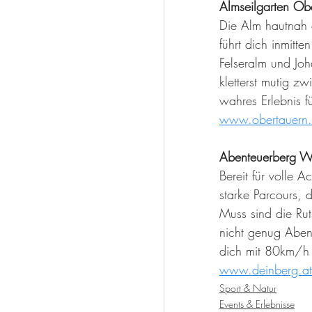
Almseilgarten Ob
Die Alm hautnah e
führt dich inmit
Felseralm und Joh
kletterst mutig z
wahres Erlebnis f
www.obertauern.c
Abenteuerberg W
Bereit für volle 
starke Parcours, 
Muss sind die Rut
nicht genug Abent
dich mit 80km/h i
www.deinberg.at
Sport & Natur
Events & Erlebnisse