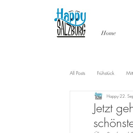
Home
All Posts
Frühstück
Mit
Happy
22. Se
Events & Erlebnisse
S
Jetzt ge
schönst
fürs Bauchal
Sponso