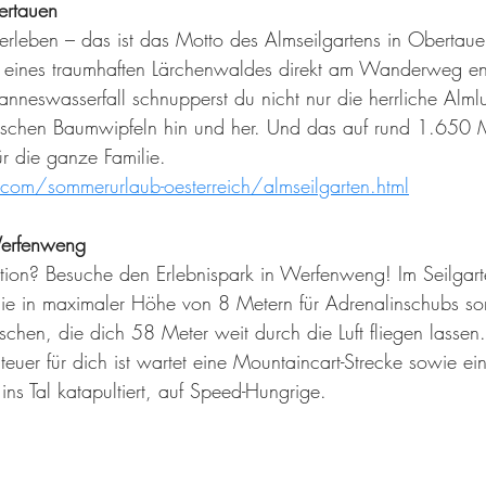
ertauen
rleben – das ist das Motto des Almseilgartens in Obertaue
ten eines traumhaften Lärchenwaldes direkt am Wanderweg e
anneswasserfall schnupperst du nicht nur die herrliche Almlu
wischen Baumwipfeln hin und her. Und das auf rund 1.650 M
ür die ganze Familie.
om/sommerurlaub-oesterreich/almseilgarten.html
erfenweng
Action? Besuche den Erlebnispark in Werfenweng! Im Seilgart
die in maximaler Höhe von 8 Metern für Adrenalinschubs so
schen, die dich 58 Meter weit durch die Luft fliegen lassen.
euer für dich ist wartet eine Mountaincart-Strecke sowie ein 
ns Tal katapultiert, auf Speed-Hungrige.