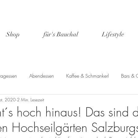
Shop
für's Bauchal
Lifestyle
tagessen
Abendessen
Kaffee & Schmankerl
Bars & 
pt. 2020
2 Min. Lesezeit
port & Natur
Aufenthalte in Salzburg
Brunch
Lifestyle
ht´s hoch hinaus! Das sind 
en Hochseilgärten Salzburg
red
Salzburg lebt!
Salzburg To-Do's