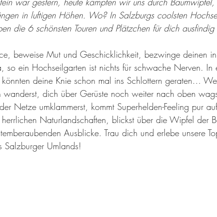
tein war gestern, heute kämpfen wir uns durch Baumwipfel,
ängen in luftigen Höhen. Wo? In Salzburgs coolsten Hochsei
ben die 6 schönsten Touren und Plätzchen für dich ausfindig
nce, beweise Mut und Geschicklichkeit, bezwinge deinen in
 so ein Hochseilgarten ist nichts für schwache Nerven. In
 könnten deine Knie schon mal ins Schlottern geraten… We
n wanderst, dich über Gerüste noch weiter nach oben wagst
oder Netze umklammerst, kommt Superhelden-Feeling pur auf
herrlichen Naturlandschaften, blickst über die Wipfel der
 atemberaubenden Ausblicke. Trau dich und erlebe unsere To
s Salzburger Umlands!