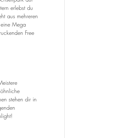
ern erlebst du 
eht aus mehreren 
, eine Mega 
ruckenden Free 
 
Meistere 
öhnliche 
n stehen dir in 
genden 
light!