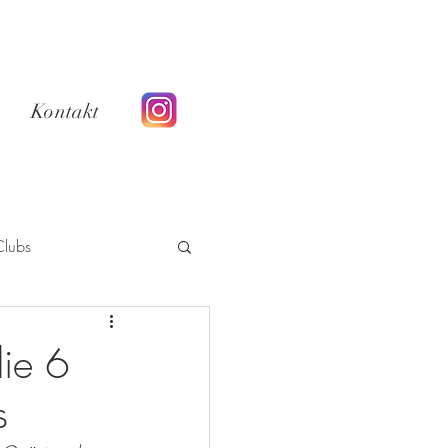
Kontakt
Clubs
Geheime Platzerl
die 6
s