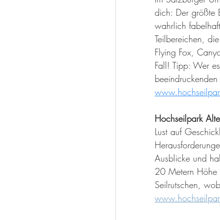
dich: Der größte 
wahrlich fabelha
Teilbereichen, di
Flying Fox, Cany
Fall! Tipp: Wer e
beeindruckenden 
www.hochseilpark
Hochseilpark Alt
Lust auf Geschick
Herausforderunge
Ausblicke und ha
20 Metern Höhe z
Seilrutschen, wo
www.hochseilpark