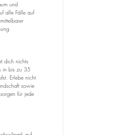
Baum und 
 alle Fälle auf 
ittelbarer 
nung.
 dich nichts 
 in bis zu 35 
t. Erlebe nicht 
andschaft sowie 
sorgen für jede 
chseilpark auf 