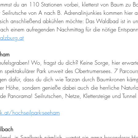
kommst du an 110 Stationen vorbei, kletterst von Baum zu 
r Seilrutsche von A nach B. Adrenalinjunkies kommen hier auf
sich anschließend abkühlen möchte: Das Waldbad ist in unm
ach einem aufregenden Nachmittag für die nötige Entspan
alzburg.at
eham
felsgraben! Wo, fragst du dich? Keine Sorge, hier erwartet
n spektakulärer Park unweit des Obertrumersees. 7 Parcours
en dafür, dass du dich wie Tarzan durch Baumkronen kämpfs
er Höhe, sondern genieße dabei auch die herrliche Naturl
e Panorama! Seilrutschen, Netze, Klettersteige und Tunnel 
k.at/hochseilpark-seeham
albach
land, in Saalbach nämlich, wartet ein ganz besonderer Ho