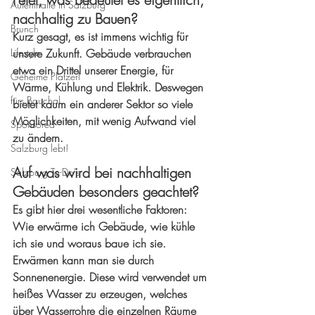
Aufenthalte in Salzburg
nachhaltig zu Bauen?
Brunch
Kurz gesagt, es ist immens wichtig für 
Lifestyle
unsere Zukunft. Gebäude verbrauchen 
etwa ein Drittel unserer Energie, für 
Geheime Platzerl
Wärme, Kühlung und Elektrik. Deswegen 
fürs Bauchal
bietet kaum ein anderer Sektor so viele 
Möglichkeiten, mit wenig Aufwand viel 
Sponsored
zu ändern. 
Salzburg lebt!
Auf was wird bei nachhaltigen 
Salzburg To-Do's
Gebäuden besonders geachtet?
Es gibt hier drei wesentliche Faktoren: 
Wie erwärme ich Gebäude, wie kühle 
ich sie und woraus baue ich sie. 
Erwärmen kann man sie durch 
Sonnenenergie. Diese wird verwendet um 
heißes Wasser zu erzeugen, welches 
über Wasserrohre die einzelnen Räume 