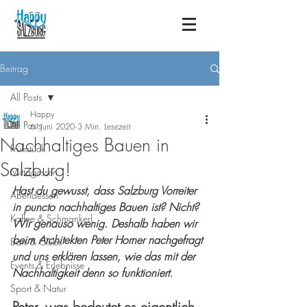
Beitrag
All Posts
Happy
All Posts
6. Juni 2020
3 Min. Lesezeit
Nachhaltiges Bauen in
Frühstück
Salzburg!
Mittagessen
Hast du gewusst, dass Salzburg Vorreiter 
Abendessen
in puncto nachhaltiges Bauen ist? Nicht? 
Kaffee & Schmankerl
Wir genauso wenig. Deshalb haben wir 
beim Architekten Peter Horner nachgefragt 
Bars & Clubs
und uns erklären lassen, wie das mit der 
Events & Erlebnisse
Nachhaltigkeit denn so funktioniert.
Sport & Natur
Peter, was bedeutet es eigentlich, 