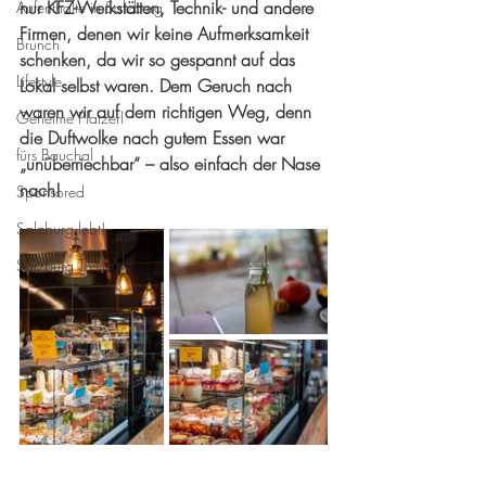
nur KFZ-Werkstätten, Technik- und andere 
Aufenthalte in Salzburg
Firmen, denen wir keine Aufmerksamkeit 
Brunch
schenken, da wir so gespannt auf das 
Lifestyle
Lokal selbst waren. Dem Geruch nach 
waren wir auf dem richtigen Weg, denn 
Geheime Platzerl
die Duftwolke nach gutem Essen war 
fürs Bauchal
„unüberriechbar“ – also einfach der Nase 
nach!
Sponsored
Salzburg lebt!
Salzburg To-Do's