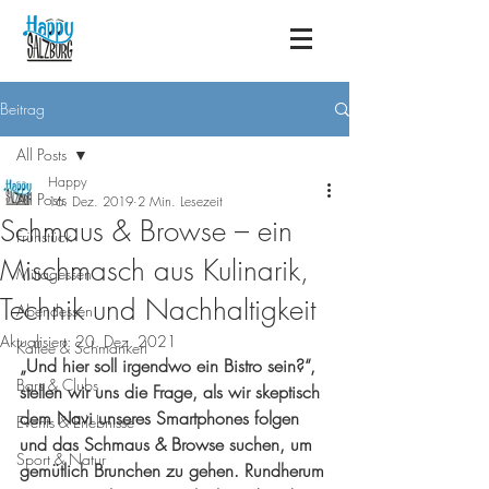
Beitrag
All Posts
Happy
All Posts
16. Dez. 2019
2 Min. Lesezeit
Schmaus & Browse – ein
Frühstück
Mischmasch aus Kulinarik,
Mittagessen
Technik und Nachhaltigkeit
Abendessen
Aktualisiert:
20. Dez. 2021
Kaffee & Schmankerl
„Und hier soll irgendwo ein Bistro sein?“, 
Bars & Clubs
stellen wir uns die Frage, als wir skeptisch 
dem Navi unseres Smartphones folgen 
Events & Erlebnisse
und das Schmaus & Browse suchen, um 
Sport & Natur
gemütlich Brunchen zu gehen. Rundherum 